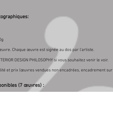
tographiques:
0g
uvre. Chaque œuvre est signée au dos par l'artiste.
NTERIOR DESIGN PHILOSOPHY si vous souhaitez venir le voir.
bilité et prix (œuvres vendues non encadrées, encadrement su
ponibles (7 œuvres) :