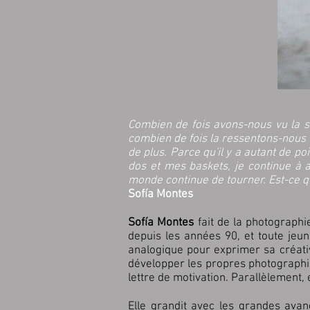
Combien de fois avons-nous vu la sol
combien de fois la ressentons-nous 
de plus. Parce qu'il y a autant de p
dos et mes baskets, je continue à a
monde continue de tourner. Est-ce q
Sofía Montes
Sofía Montes
fait de la photographie
depuis les années 90, et toute jeune
analogique pour exprimer sa créativ
développer les propres photographie
lettre de motivation. Parallèlement, 
Elle grandit avec les grandes avan