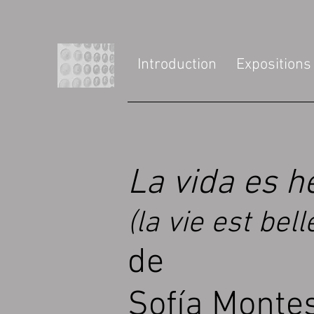
Introduction
Expositions 
La vida es 
(la vie est be
de
Sofía Monte