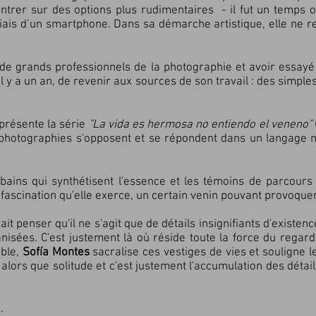
ntrer sur des options plus rudimentaires - il fut un temps 
biais d’un smartphone. Dans sa démarche artistique, elle ne r
 de grands professionnels de la photographie et avoir essayé t
il y a un an, de revenir aux sources de son travail : des simpl
présente la série
"La vida es hermosa no entiendo el veneno"
s photographies s'opposent et se répondent dans un langage m
ains qui synthétisent l'essence et les témoins de parcours d
 fascination qu'elle exerce, un certain venin pouvant provoquer
t penser qu'il ne s'agit que de détails insignifiants d'exist
ées. C'est justement là où réside toute la force du regard de
able,
Sofía Montes
sacralise ces vestiges de vies et souligne le
t alors que solitude et c'est justement l'accumulation des déta
.