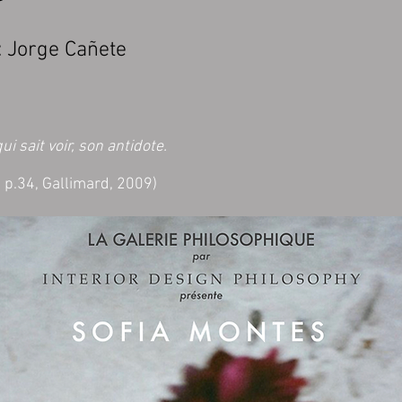
:
Jorge Cañete
i sait voir, son antidote.
, p.34, Gallimard, 2009)