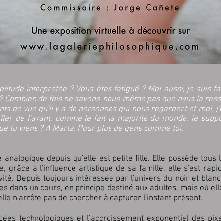
itude interprétée ? Vous êtes fatigué ? Moi aussi, je suis fa
? Combien de fois ne savons-nous même pas que nous la resse
oints de vue qu'il y a de personnes qui nous regardent et moi, 
ller de l'avant, comme le fait la majorité du monde, je supp
ue tu viens ? A Marta. Pour plus de gens comme toi.
 analogique depuis qu'elle est petite fille. Elle possède tous
, grâce à l'influence artistique de sa famille, elle s'est ra
ité. Depuis toujours intéressée par l'univers du noir et blanc
s dans un cours, en principe destiné aux adultes, mais où el
elle n'arrête pas de chercher à capturer l’instant présent.
cées technologiques et l’accroissement exponentiel des pix