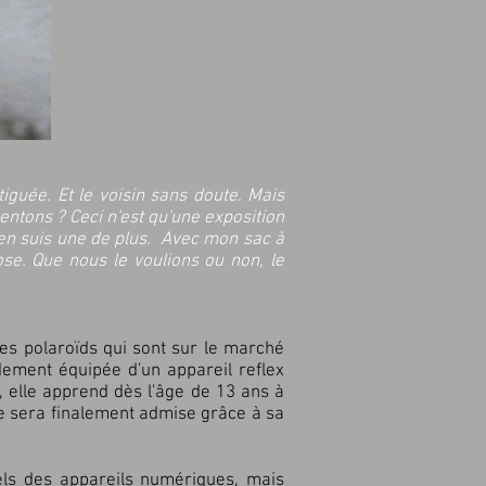
tiguée. Et le voisin sans doute. Mais
ntons ? Ceci n'est qu'une exposition
j'en suis une de plus. Avec mon sac à
ose. Que nous le voulions ou non, le
 les polaroïds qui sont sur le marché
pidement équipée d'un appareil reflex
, elle apprend dès l'âge de 13 ans à
le sera finalement admise grâce à sa
els des appareils numériques, mais