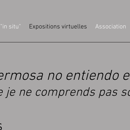
"in situ"
Expositions virtuelles
Association
hermosa no entiendo e
lle je ne comprends pas s
s