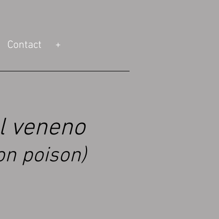
Contact
+
l veneno
on poison)