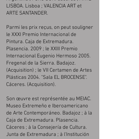
LISBOA. Lisboa ; VALENCIA ART et
ARTE SANTANDER.
Parmi les prix reçus, on peut souligner
le XXXI Premio Internacional de
Pintura. Caja de Extremadura.
Plasencia. 2009 ; le XXIII Premio
Internacional Eugenio Hermoso 2005.
Fregenal de la Sierra. Badajoz.
(Acquisition) ; le VII Certamen de Artes
Plásticas 2004. "Sala EL BROCENSE".
Cáceres. (Acquisition).
Son œuvre est représentée au MEIAC.
Museo Extremeño e Iberoamericano
de Arte Contemporáneo. Badajoz ; à la
Caja de Extremadura. Plasencia.
Cáceres ; à la Consejería de Cultura.
Junta de Extremadura ; à l'Institución