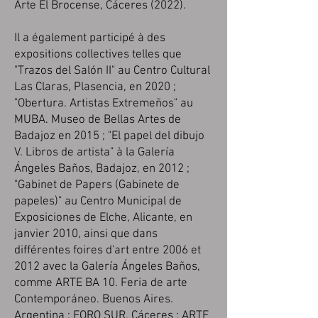
Arte El Brocense, Cáceres (2022).
Il a également participé à des
expositions collectives telles que
"Trazos del Salón II" au Centro Cultural
Las Claras, Plasencia, en 2020 ;
"Obertura. Artistas Extremeños" au
MUBA. Museo de Bellas Artes de
Badajoz en 2015 ; "El papel del dibujo
V. Libros de artista" à la Galería
Ángeles Baños, Badajoz, en 2012 ;
"Gabinet de Papers (Gabinete de
papeles)" au Centro Municipal de
Exposiciones de Elche, Alicante, en
janvier 2010, ainsi que dans
différentes foires d'art entre 2006 et
2012 avec la Galería Ángeles Baños,
comme ARTE BA 10. Feria de arte
Contemporáneo. Buenos Aires.
Argentina ; FORO SUR. Cáceres ; ARTE