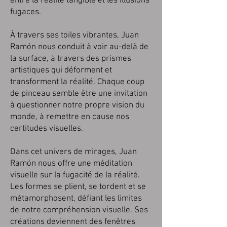
entre la réalité tangible et les illusions
fugaces.
À travers ses toiles vibrantes, Juan
Ramón nous conduit à voir au-delà de
la surface, à travers des prismes
artistiques qui déforment et
transforment la réalité. Chaque coup
de pinceau semble être une invitation
à questionner notre propre vision du
monde, à remettre en cause nos
certitudes visuelles.
Dans cet univers de mirages, Juan
Ramón nous offre une méditation
visuelle sur la fugacité de la réalité.
Les formes se plient, se tordent et se
métamorphosent, défiant les limites
de notre compréhension visuelle. Ses
créations deviennent des fenêtres