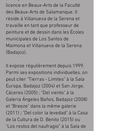
licence en Beaux-Arts de la Faculté
des Beaux-Arts de Salamanque. Il
réside à Villanueva de la Serena et
travaille en tant que professeur de
peinture et de dessin dans les Écoles
municipales de Los Sant
os de
Maimona et Villanueva de la Serena
(Badajoz).
Il expose régulièrement depuis 1999.
Parmi ses expositions individuelles, on
peut citer "Tierras - Limites" à la Sala
Europa, Badajoz (2004) et San Jorge,
Cáceres (2005) ; "Del viento" à la
Galería Ángeles Baños, Badajoz (2008)
et "Breeze" dans la même galerie
(2011) ; "Del color la levedad" à la Casa
de la Cultura de D. Benito (2015) ou
"Los restos del naufragio" à la Sala de