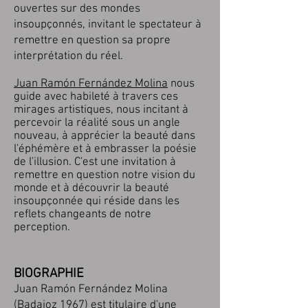
ouvertes sur des mondes
insoupçonnés, invitant le spectateur à
remettre en question sa propre
interprétation du réel.
Juan Ramón Fernández Molina
nous
guide avec habileté à travers ces
mirages artistiques, nous incitant à
percevoir la réalité sous un angle
nouveau, à apprécier la beauté dans
l'éphémère et à embrasser la poésie
de l'illusion. C
'est une invitation à
remettre en question notre vision du
monde et à découvrir la beauté
insoupçonnée qui réside dans les
reflets changeants de notre
perception.
BIOGRAPHIE
Juan Ramón Fernández Molina
(Badajoz 1967) est titulaire d'une