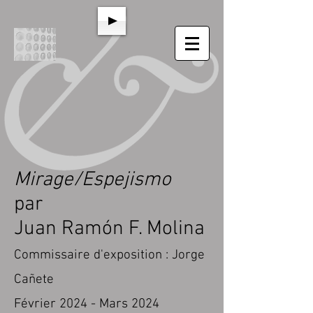
Mirage/Espejismo
par
Juan Ramón F. Molina
Commissaire d'exp
osition :
Jorge
Cañete
Février
20
24 - Mars
2024