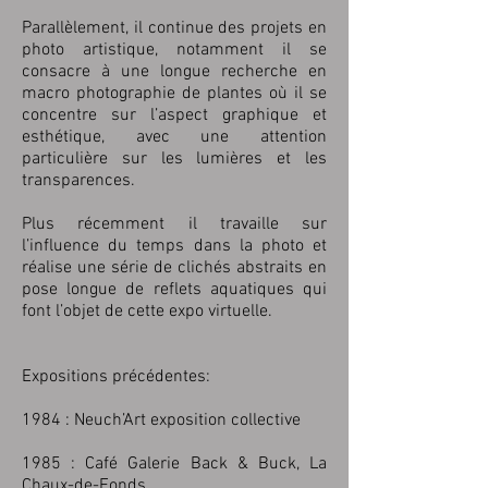
Parallèlement, il continue des projets en
photo artistique, notamment il se
consacre à une longue recherche en
macro photographie de plantes où il se
concentre sur l’aspect graphique et
esthétique, avec une attention
particulière sur les lumières et les
transparences.
Plus récemment il travaille sur
l’influence du temps dans la photo et
réalise une série de clichés abstraits en
pose longue de reflets aquatiques qui
font l’objet de cette expo virtuelle.
Expositions précédentes:
1984 : Neuch’Art exposition collective
1985 : Café Galerie Back & Buck, La
Chaux-de-Fonds