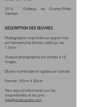
2014 : Château de Champ-Pittet,
Yverdon
DESCRIPTION DES ŒUVRES
Photographie imprimée sur papier fine
art Hahnemühle Baryta, collé sur alu
1,2mm
Chaque photographie est limitée à 10
tirages.
Œuvre numérotée et signée par l'artiste.
Format : 50cm X 50cm
Pour plus d'information sur les
disponibilités et les prix
:
i
nfo@jorgecanete.com