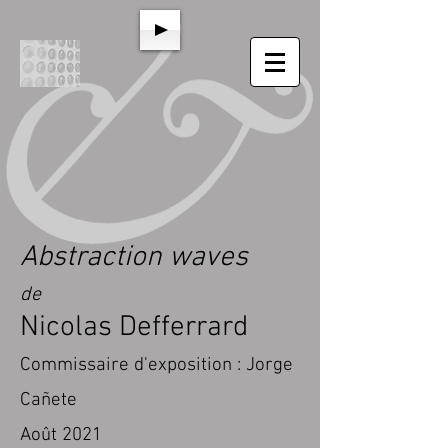
Abstraction waves
de
Nicolas Defferrard
Commissaire d'exposition :
Jorge
Cañete
Août 2021