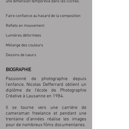
une dimension temporelle dans les clichés.
Faire confiance au hasard de la composition
Reflets en mouvement
Lumières déformées
Mélange des couleurs
Dessins de lueurs
BIOGRAPHIE
​Passionné de photographie depuis
l’enfance, Nicolas Defferrard obtient un
diplôme de l’école de Photographie
Créative à Lausanne en 1984.
Il se tourne vers une carrière de
cameraman freelance et pendant une
trentaine d’années réalise les images
pour de nombreux films documentaires.