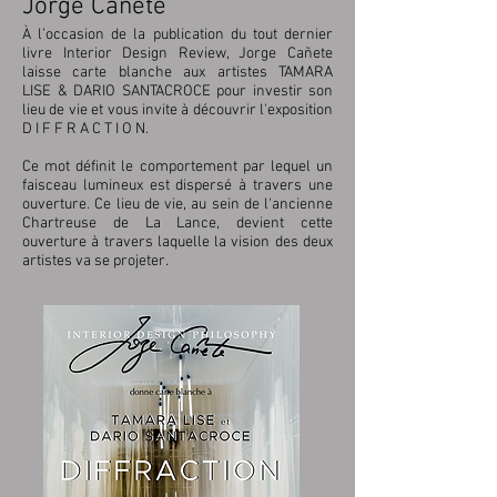
Jorge Cañete
À l’occasion de la publication du tout dernier
livre Interior Design Review,
Jorge Cañete
laisse carte blanche aux artistes TAMARA
LISE & DARIO SANTACROCE pour investir son
lieu de vie et vous invite à découvrir l'exposition
D I F F R A C T I O N.
Ce mot définit le comportement par lequel un
faisceau lumineux est dispersé à travers une
ouverture. Ce lieu de vie, au sein de l'ancienne
Chartreuse de La Lance, devient cette
ouverture à travers laquelle la vision des deux
artistes va se projeter.