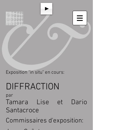
Exposition "in situ" en cours:
DIFFRACTION
par
Tamara Lise et Dario
Santacroce
Commissaires d'exposition: