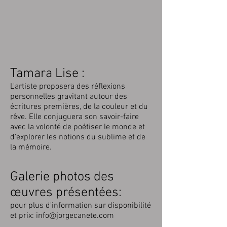
Tamara Lise :
L'artiste proposera des réflexions
personnelles gravitant autour des
écritures premières, de la couleur et du
rêve. Elle conjuguera son savoir-faire
avec la volonté de poétiser le monde et
d'explorer les notions du sublime et de
la mémoire.
Galerie photos des
œuvres présentées:
pour plus d'information sur disponibilité
et prix:
info@jorgecanete.com