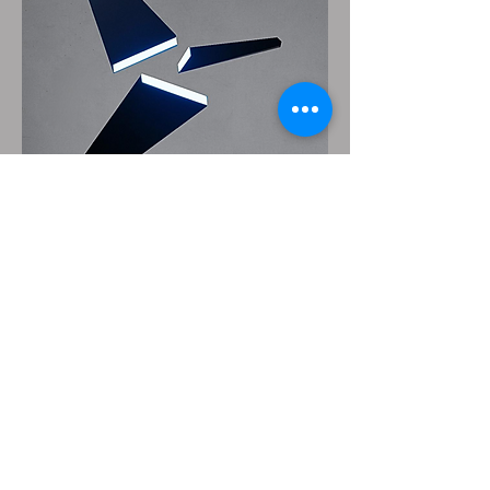
Untitled
Crédit photographique: GLADYS
NISTOR
RETOUR AU REFECTOIRE
Share