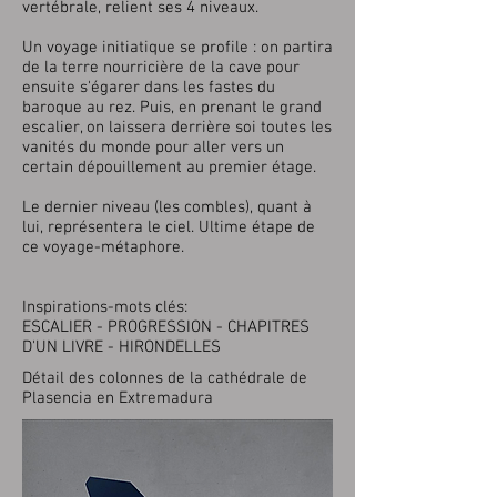
vertébrale, relient ses 4 niveaux.
Un voyage initiatique se profile : on partira
de la terre nourricière de la cave pour
ensuite s'égarer dans les fastes du
baroque au rez. Puis, en prenant le grand
escalier, on laissera derrière soi toutes les
vanités du monde pour aller vers un
certain dépouillement au premier étage.
Le dernier niveau (les combles), quant à
lui, représentera le ciel. Ultime étape de
ce voyage-métaphore.
Inspirations-mots clés:
ESCALIER - PROGRESSION - CHAPITRES
D'UN LIVRE - HIRONDELLES
Détail des colonnes de la cathédrale de
Plasencia en Extremadura