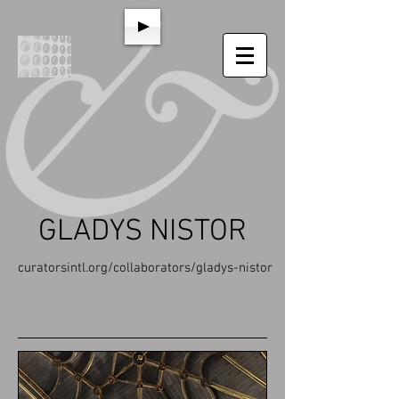
GLADYS NISTOR
curatorsintl.org/collaborators/gladys-nistor