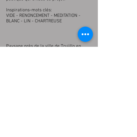
Inspirations-mots clés:
VIDE - RENONCEMENT - MEDITATION -
BLANC - LIN - CHARTREUSE
Paysage près de la ville de Trujillo en
Extremadura
Share